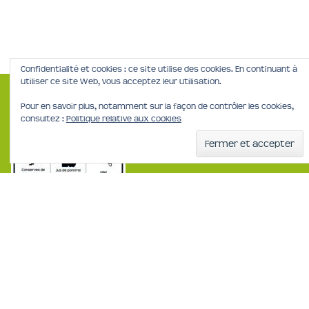
Confidentialité et cookies : ce site utilise des cookies. En continuant à
utiliser ce site Web, vous acceptez leur utilisation.
Pour en savoir plus, notamment sur la façon de contrôler les cookies,
consultez :
Politique relative aux cookies
Mentions Légales
Politique de confidentialité
Les Casiers Fermiers
75 bis Avenue de Muret, 31300 Toulouse
Tél:
06 19 11 31 60
Horaires:
7h à 22h, 7j sur 7
Email:
info@casiersfermiers.com